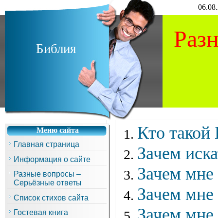
06.08.
Раз
Библия
Кто такой 
Меню сайта
Главная страница
Зачем иска
Информация о сайте
Зачем мне 
Разные вопросы –
Серьёзные ответы
Зачем мне 
Список стихов сайта
Зачем мне 
Гостевая книга