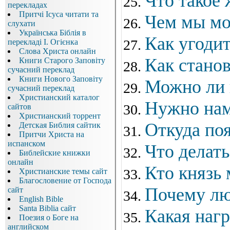
Что такое 
перекладах
Притчі Ісуса читати та
Чем мы мо
слухати
Українська Біблія в
Как угодит
перекладі І. Огієнка
Слова Христа онлайн
Как станов
Книги Старого Заповіту
сучасний переклад
Книги Нового Заповіту
Можно ли 
сучасний переклад
Христианский каталог
Нужно нам
сайтов
Христианский торрент
Откуда по
Детская Библия сайтик
Притчи Христа на
испанском
Что делать
Библейские книжки
онлайн
Кто князь 
Христианские темы сайт
Благословение от Господа
Почему лю
сайт
English Bible
Santa Biblia сайт
Какая нагр
Поезия о Боге на
английском