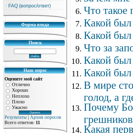
FAQ (вопрос/ответ)
Что такое 
Какой был
Форма входа
Какой был
Поиск
Что за зап
Какой был 
Какой был 
Наш опрос
Оцените мой сайт
В мире сто
Отлично
Хорошо
голод, а гд
Неплохо
Плохо
Почему Бог
Ужасно
грешников
Результаты
|
Архив опросов
Всего ответов:
11
Какая перв