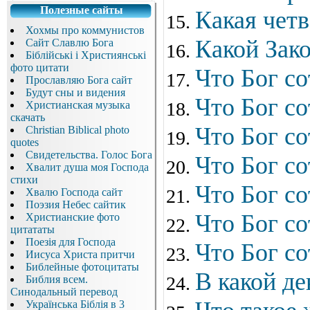
Полезные сайты
Какая четв
Хохмы про коммунистов
Какой Зако
Сайт Славлю Бога
Біблійські і Християнські
фото цитати
Что Бог со
Прославляю Бога сайт
Будут сны и видения
Что Бог со
Христианская музыка
скачать
Что Бог со
Christian Biblical photo
quotes
Свидетельства. Голос Бога
Что Бог со
Хвалит душа моя Господа
стихи
Что Бог со
Хвалю Господа сайт
Поэзия Небес сайтик
Что Бог со
Христианские фото
цитататы
Поезія для Господа
Что Бог со
Иисуса Христа притчи
Библейные фотоцитаты
В какой д
Библия всем.
Синодальный перевод
Українська Біблія в 3