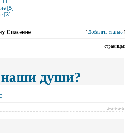
[11]
ие [5]
е [3]
му Спасение
[
Добавить статью
]
страницы:
 наши души?
с