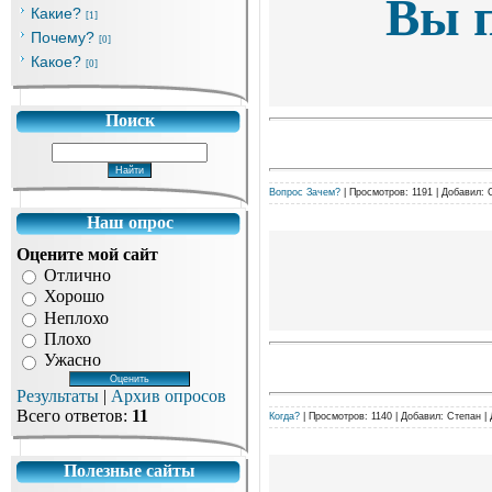
Вы п
Какие?
[1]
Почему?
[0]
Какое?
[0]
Поиск
Вопрос Зачем?
|
Просмотров:
1191
|
Добавил:
Наш опрос
Оцените мой сайт
Отлично
Хорошо
Неплохо
Плохо
Ужасно
Результаты
|
Архив опросов
Всего ответов:
11
Когда?
|
Просмотров:
1140
|
Добавил:
Степан
|
Полезные сайты