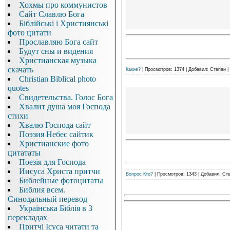
Хохмы про коммунистов
Сайт Славлю Бога
Біблійські і Християнські
фото цитати
Прославляю Бога сайт
Будут сны и видения
Христианская музыка
скачать
Какие?
|
Просмотров:
1374
|
Добавил:
Степан
|
Christian Biblical photo
quotes
Свидетельства. Голос Бога
Хвалит душа моя Господа
стихи
Хвалю Господа сайт
Поэзия Небес сайтик
Христианские фото
цитататы
Поезія для Господа
Иисуса Христа притчи
Вопрос Кто?
|
Просмотров:
1343
|
Добавил:
Ст
Библейные фотоцитаты
Библия всем.
Синодальный перевод
Українська Біблія в 3
перекладах
Притчі Ісуса читати та