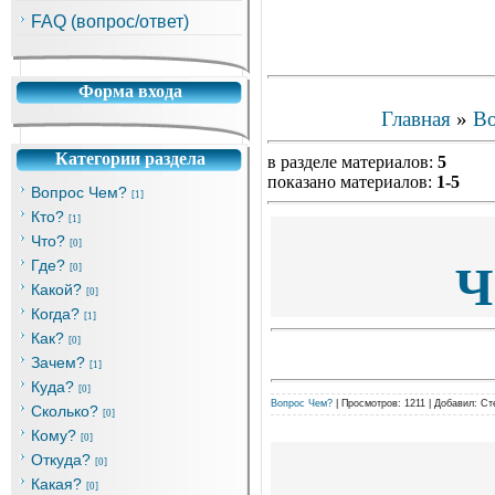
FAQ (вопрос/ответ)
Форма входа
Главная
»
Во
Категории раздела
в разделе материалов:
5
показано материалов:
1-5
Вопрос Чем?
[1]
Кто?
[1]
Что?
[0]
Где?
Ч
[0]
Какой?
[0]
Когда?
[1]
Как?
[0]
Зачем?
[1]
Куда?
[0]
Вопрос Чем?
|
Просмотров:
1211
|
Добавил:
Ст
Сколько?
[0]
Кому?
[0]
Откуда?
[0]
Какая?
[0]