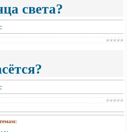
нца света?
с
асётся?
с
темам: