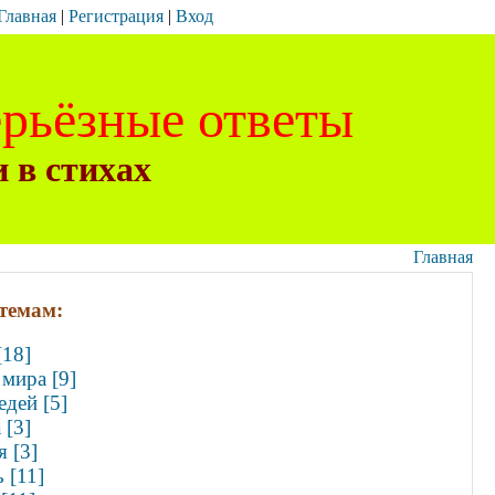
Главная
|
Регистрация
|
Вход
ерьёзные ответы
 в стихах
Главная
темам:
[18]
мира [9]
едей [5]
 [3]
 [3]
 [11]