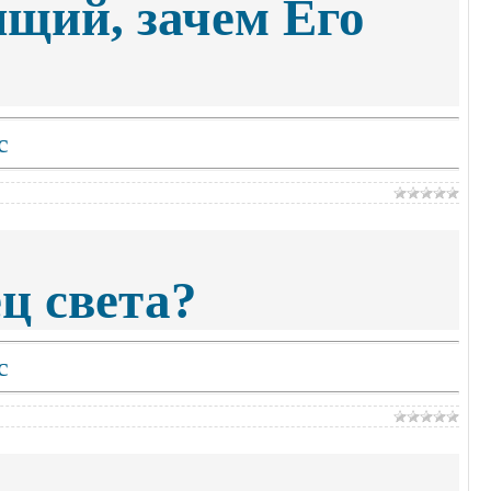
ящий, зачем Его
с
ц света?
с