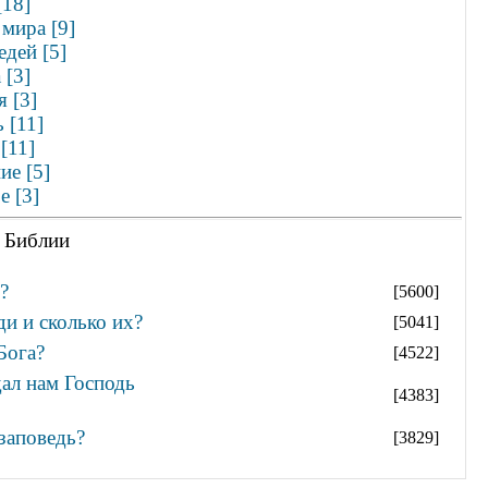
[18]
мира [9]
едей [5]
 [3]
 [3]
 [11]
[11]
ие [5]
е [3]
 Библии
?
[5600]
ди и сколько их?
[5041]
Бога?
[4522]
дал нам Господь
[4383]
заповедь?
[3829]