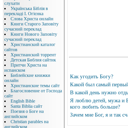
слухати
Українська Біблія в
перекладі І. Огієнка
Слова Христа онлайн
Книги Старого Заповіту
сучасний переклад
Книги Нового Заповіту
сучасний переклад
Христианский каталог
сайтов
Христианский торрент
Детская Библия сайтик
Притчи Христа на
испанском
Библейские книжки
Как угодить Богу?
онлайн
Какой был самый первый
Христианские темы сайт
Благословение от Господа
В какой день нужно отд
сайт
Я люблю детей, мужа и Б
English Bible
Santa Biblia сайт
кого любить больше?
Поезия о Боге на
Зачем мне Бог, я и так с
английском
Christian parables на
английском